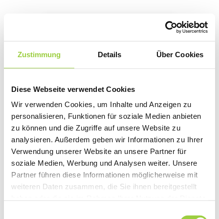
29 NOV.
Gästehaus
Zustimmung
Details
Über Cookies
Friedlich
L orem ipsum dolor sit
Diese Webseite verwendet Cookies
amet, consectetur
Wir verwenden Cookies, um Inhalte und Anzeigen zu
adipiscing elit. Vivamus
personalisieren, Funktionen für soziale Medien anbieten
sit amet tortor nibh.
zu können und die Zugriffe auf unsere Website zu
analysieren. Außerdem geben wir Informationen zu Ihrer
Proin congue lacinia
Verwendung unserer Website an unsere Partner für
arcu a suscipit. Vivamus
soziale Medien, Werbung und Analysen weiter. Unsere
quis orci tortor. Ut
Partner führen diese Informationen möglicherweise mit
suscipit augue velit, ut
weiteren Daten zusammen, die Sie ihnen bereitgestellt
ullamcorper ligula
haben oder die sie im Rahmen Ihrer Nutzung der Dienste
dignissim et. Aenean nec
gesammelt haben.
Einwilligungsauswahl