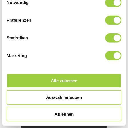
tortor sollicitudin felis
Notwendig
sollicitudin viverra at at
dolor. Nunc nec rhoncus
Präferenzen
lectus. Pellentesque
habitant morbi tristique
Statistiken
senectus et netus et […]
Marketing
WEITERLESEN
Alle zulassen
Auswahl erlauben
Ablehnen