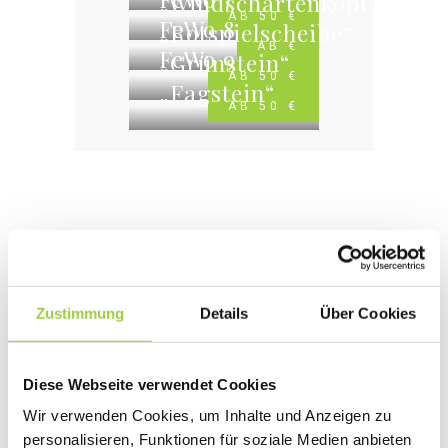
„Windschartenkopf“
AB 50 €
FeWo 8
„Rotspielscheibe“
AB €
FeWo 9
„Grünstein“
AB 50 €
„Fagstein“
AB 50 €
Unverbindliche
Unterkunfts-
Zustimmung
Details
Über Cookies
Anfrage
Diese Webseite verwendet Cookies
Wir verwenden Cookies, um Inhalte und Anzeigen zu
Sie sehen, wir haben sicherlich auch
personalisieren, Funktionen für soziale Medien anbieten