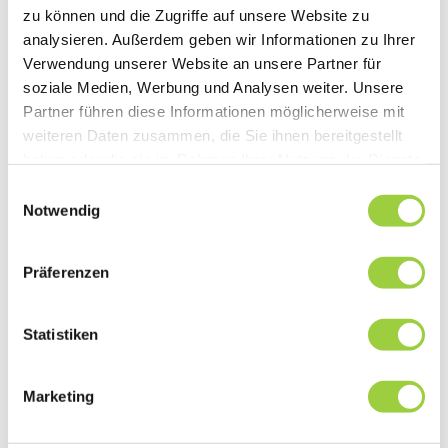
das passende Angebot für Sie! Gerne
zu können und die Zugriffe auf unsere Website zu
analysieren. Außerdem geben wir Informationen zu Ihrer
erwarten wir Ihre unverbindliche
Verwendung unserer Website an unsere Partner für
Ferienwohnung-Anfrage und
soziale Medien, Werbung und Analysen weiter. Unsere
beantworten offene Fragen &
Partner führen diese Informationen möglicherweise mit
Wünsche.
weiteren Daten zusammen, die Sie ihnen bereitgestellt
haben oder die sie im Rahmen Ihrer Nutzung der Dienste
Ihre Gastgeber,
gesammelt haben.
Einwilligungsauswahl
Nadine Schmuck & Rudi Kastner
Notwendig
Präferenzen
Kontaktanfrage
Statistiken
(Required)
Name
Vorname
Marketing
Nachname