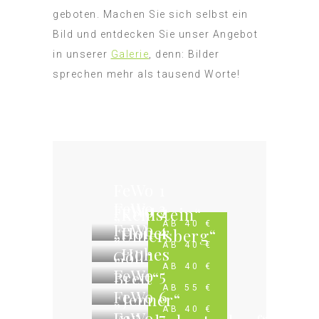
geboten. Machen Sie sich selbst ein
Bild und entdecken Sie unser Angebot
in unserer
Galerie
, denn: Bilder
sprechen mehr als tausend Worte!
FeWo 1
FeWo 3
FeWo 2
„Kehlstein“
FeWo 4
AB 40 €
„Hoher
„Untersberg“
AB 40 €
„Hohes
Göll“
AB 40 €
FeWo 5
Brett“
AB 55 €
FeWo 6
„Jenner“
AB 40 €
FeWo 7